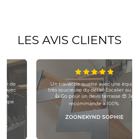
LES AVIS CLIENTS
Un travail de qualité avec une équipe
très soucieuse du détail. Escalier au top
👍 Go pour un devis terrasse 😍 Je
recommande à 100%.
-
ZOONEKYND SOPHIE